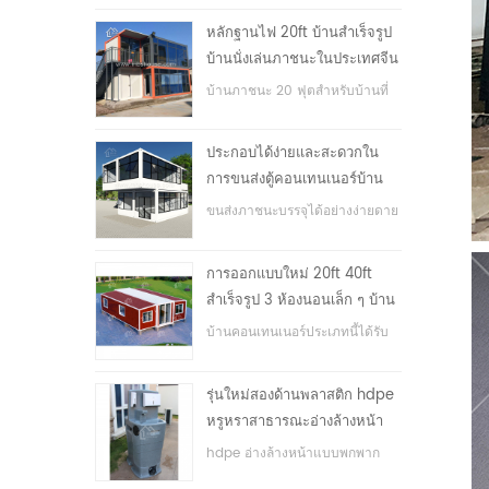
หลักฐานไฟ 20ft บ้านสำเร็จรูป
บ้านนั่งเล่นภาชนะในประเทศจีน
บ้านภาชนะ 20 ฟุตสำหรับบ้านที่
อยู่อาศัย
ประกอบได้ง่ายและสะดวกใน
การขนส่งตู้คอนเทนเนอร์บ้าน
ขนส่งภาชนะบรรจุได้อย่างง่ายดาย
การออกแบบใหม่ 20ft 40ft
สำเร็จรูป 3 ห้องนอนเล็ก ๆ บ้าน
ภาชนะขยาย
บ้านคอนเทนเนอร์ประเภทนี้ได้รับ
การอัพเกรดบ้านตู้คอนเทนเนอร์
แบ่งออกเป็นสามห้องนอนหนึ่ง
รุ่นใหม่สองด้านพลาสติก hdpe
ห้องน้ำและระบบไฟฟ้า
หรูหราสาธารณะอ่างล้างหน้า
มือ
hdpe อ่างล้างหน้าแบบพกพาก
ลางแจ้งสำหรับสวนสาธารณะ,