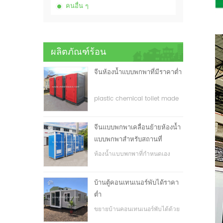
คนอื่น ๆ
ผลิตภัณฑ์ร้อน
จีนห้องน้ำแบบพกพาที่มีราคาต่ำ
plastic chemical toilet made
in China
จีนแบบพกพาเคลื่อนย้ายห้องน้ำ
แบบพกพาสำหรับสถานที่
ก่อสร้าง
ห้องน้ำแบบพกพาที่กำหนดเอง
สำหรับสถานที่ก่อสร้าง
บ้านตู้คอนเทนเนอร์พับได้ราคา
ต่ำ
ขยายบ้านคอนเทนเนอร์พับได้ด้วย
ราคาที่ต่ำ