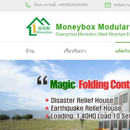
โทรหาเราวันนี้ :
+8618620106756
ส่งข้อควา
บ้าน
เกี่ยวกับเรา
ผลิตภั