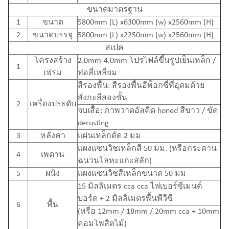
ขนาดมาตรฐาน
1
ขนาด
5800mm (L) x6300mm (w) x2560mm (H)
2
ขนาดบรรจุ
5800mm (L) x2250mm (w) x2560mm (H)
สเปค
โครงสร้าง
2.0mm-4.0mm โปรไฟล์ขึ้นรูปเย็นเหล็ก /
1
เฟรม
ท่อสี่เหลี่ยม
สีรองพื้น: สีรองพื้นอีพ็อกซี่ที่อุดมด้วย
สังกะสีสองชั้น
2
เครื่องประดับ
จบเสื้อ: ภาพวาดอัลคิด honed สีขาว / ขัด
derusting
3
หลังคา
แผ่นเหล็กดัด 2 มม
แผงแซนวิชเหล็กสี 50 มม. (หรือกระดาน
4
เพดาน
ฉนวนโลหะแกะสลัก)
5
ผนัง
แผงแซนวิชสีเหล็กขนาด 50 มม
15 มิลลิเมตร cca cca ไฟเบอร์ซีเมนต์
บอร์ด + 2 มิลลิเมตรพื้นพีวีซี
6
พื้น
(หรือ 12mm / 18mm / 20mm cca + 10mm
คอมโพสิตไม้)