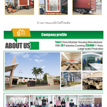
บ้านภาชนะเหล็กไฟรีไซเคิล