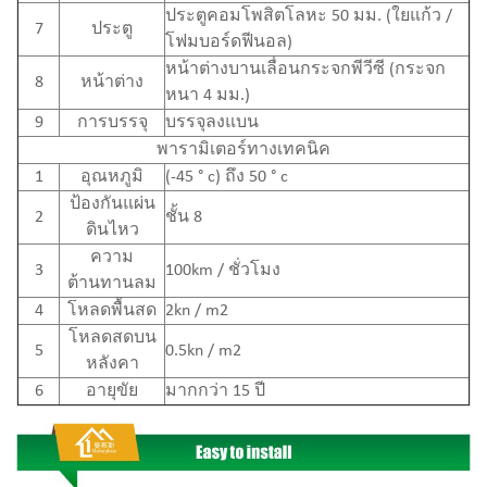
ประตูคอมโพสิตโลหะ 50 มม. (ใยแก้ว /
7
ประตู
โฟมบอร์ดฟีนอล)
หน้าต่างบานเลื่อนกระจกพีวีซี (กระจก
8
หน้าต่าง
หนา 4 มม.)
9
การบรรจุ
บรรจุลงแบน
พารามิเตอร์ทางเทคนิค
1
อุณหภูมิ
(-45 ° c) ถึง 50 ° c
ป้องกันแผ่น
2
ชั้น 8
ดินไหว
ความ
3
100km / ชั่วโมง
ต้านทานลม
4
โหลดพื้นสด
2kn / m2
โหลดสดบน
5
0.5kn / m2
หลังคา
6
อายุขัย
มากกว่า 15 ปี