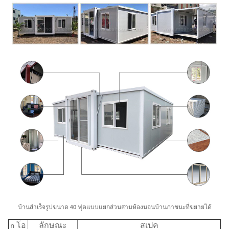
บ้านสำเร็จรูปขนาด 40 ฟุตแบบแยกส่วนสามห้องนอนบ้านภาชนะที่ขยายได้
n
โอ
ลักษณะ
สเปค