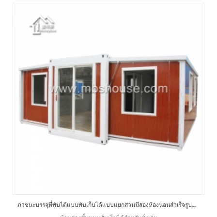
ภาชนะบรรจุที่พับได้แบบพับเก็บได้แบบแยกส่วนมีสองห้องนอนสำเร็จรูปสำหรับขาย