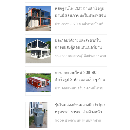
หลักฐานไฟ 20ft บ้านสำเร็จรูป
บ้านนั่งเล่นภาชนะในประเทศจีน
บ้านภาชนะ 20 ฟุตสำหรับบ้านที่
อยู่อาศัย
ประกอบได้ง่ายและสะดวกใน
การขนส่งตู้คอนเทนเนอร์บ้าน
ขนส่งภาชนะบรรจุได้อย่างง่ายดาย
การออกแบบใหม่ 20ft 40ft
สำเร็จรูป 3 ห้องนอนเล็ก ๆ บ้าน
ภาชนะขยาย
บ้านคอนเทนเนอร์ประเภทนี้ได้รับ
การอัพเกรดบ้านตู้คอนเทนเนอร์
แบ่งออกเป็นสามห้องนอนหนึ่ง
รุ่นใหม่สองด้านพลาสติก hdpe
ห้องน้ำและระบบไฟฟ้า
หรูหราสาธารณะอ่างล้างหน้า
มือ
hdpe อ่างล้างหน้าแบบพกพาก
ลางแจ้งสำหรับสวนสาธารณะ,