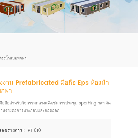
mbshou
se.com
 ห้องน้ำแบบพกพา
งงาน Prefabricated มือถือ Eps ห้องน้ำ
พกพา
ามือถือสำหรับกิจกรรมกลางแจ้งเช่นการประชุม sporhing ฯลฯ จัด
งานง่ายต่อการประกอบและถอดออก
PT 010
เลขรายการ :