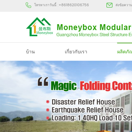
โทรหาเราวันนี้ :
+8618620106756
ส่งข้อควา
บ้าน
เกี่ยวกับเรา
ผลิตภั