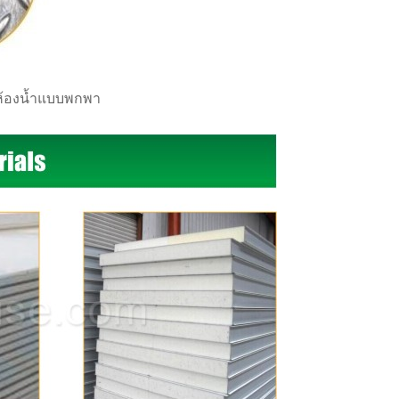
s ห้องน้ำแบบพกพา