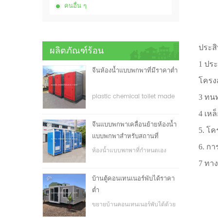
คนอื่น ๆ
ประสิ
ผลิตภัณฑ์ร้อน
1 ประ
จีนห้องน้ำแบบพกพาที่มีราคาต่ำ
โครงส
plastic chemical toilet made
3 ทนท
in China
4 เหล
จีนแบบพกพาเคลื่อนย้ายห้องน้ำ
5. โค
แบบพกพาสำหรับสถานที่
6. กา
ก่อสร้าง
ห้องน้ำแบบพกพาที่กำหนดเอง
สำหรับสถานที่ก่อสร้าง
7 ทา
บ้านตู้คอนเทนเนอร์พับได้ราคา
ต่ำ
ขยายบ้านคอนเทนเนอร์พับได้ด้วย
ราคาที่ต่ำ