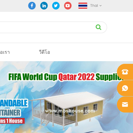
Thai
่อเรา
วีดีโอ
+861862
0106756
+861862
0106756
sales@