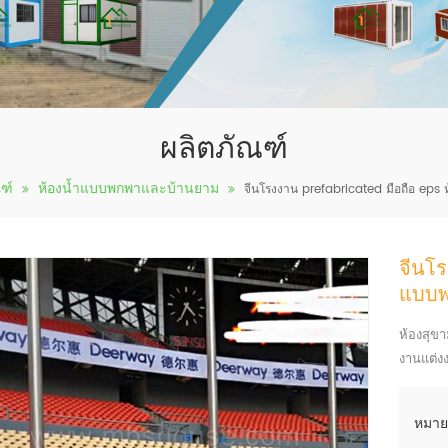
ผลิตภัณฑ์
ฑ์
ห้องน้ำแบบพกพาและบ้านยาม
จีนโรงงาน prefabricated มือถือ eps
จีนโร
แบบ
ห้องสุข
งานแต่ง
หมาย