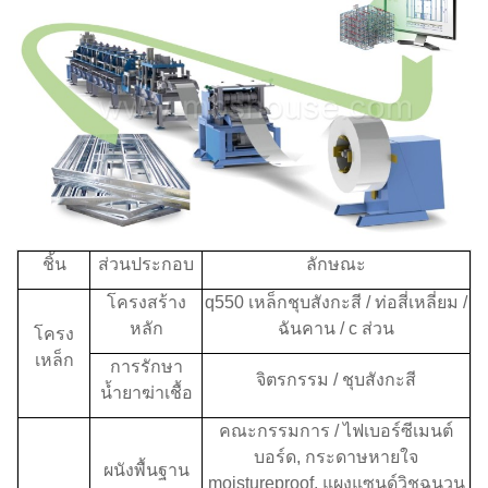
ชิ้น
ส่วนประกอบ
ลักษณะ
โครงสร้าง
q550 เหล็กชุบสังกะสี / ท่อสี่เหลี่ยม /
หลัก
ฉันคาน / c ส่วน
โครง
เหล็ก
การรักษา
จิตรกรรม / ชุบสังกะสี
น้ำยาฆ่าเชื้อ
คณะกรรมการ / ไฟเบอร์ซีเมนต์
บอร์ด, กระดาษหายใจ
ผนังพื้นฐาน
moistureproof, แผงแซนด์วิชฉนวน