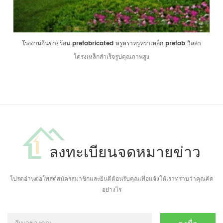
โรงงานจีนขายร้อน prefabricated หรูหราหรูหราเหล็ก prefab วิลล่า
โครงเหล็กสำเร็จรูปคุณภาพสูง
ลงทะเบียนจดหมายข่าว
โปรดอ่านต่อโพสต์สมัครสมาชิกและยินดีต้อนรับคุณเพื่อแจ้งให้เราทราบว่าคุณคิด
อย่างไร