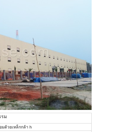
รรม
ื่อมด้วยเหล็กกล้า h