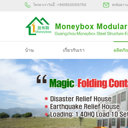
โทรหาเราวันนี้ :
+8618620106756
ส่งข้อควา
บ้าน
เกี่ยวกับเรา
ผลิตภั