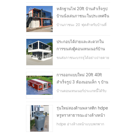
หลักฐานไฟ 20ft บ้านสำเร็จรูป
บ้านนั่งเล่นภาชนะในประเทศจีน
บ้านภาชนะ 20 ฟุตสำหรับบ้านที่
อยู่อาศัย
ประกอบได้ง่ายและสะดวกใน
การขนส่งตู้คอนเทนเนอร์บ้าน
ขนส่งภาชนะบรรจุได้อย่างง่ายดาย
การออกแบบใหม่ 20ft 40ft
สำเร็จรูป 3 ห้องนอนเล็ก ๆ บ้าน
ภาชนะขยาย
บ้านคอนเทนเนอร์ประเภทนี้ได้รับ
การอัพเกรดบ้านตู้คอนเทนเนอร์
แบ่งออกเป็นสามห้องนอนหนึ่ง
รุ่นใหม่สองด้านพลาสติก hdpe
ห้องน้ำและระบบไฟฟ้า
หรูหราสาธารณะอ่างล้างหน้า
มือ
hdpe อ่างล้างหน้าแบบพกพาก
ลางแจ้งสำหรับสวนสาธารณะ,