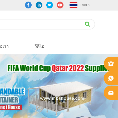
Thai
่อเรา
วีดีโอ
+861862
0106756
+861862
0106756
sales@