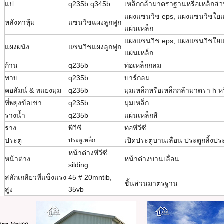
แป
q235b q345b
เหล็กกล้ามาตราฐานหรือเหล็กส่ว
แผงแซนวิช eps, แผงแซนวิชใยแก
หลังคาหุ้ม
แซนวิชแผงลูกฟูก
แผ่นเหล็ก
แผงแซนวิช eps, แผงแซนวิชใยแก
แผงผนัง
แซนวิชแผงลูกฟูก
แผ่นเหล็ก
ก้าน
q235b
ท่อเหล็กกลม
ทาบ
q235b
บาร์กลม
คอลัมน์ & ทแยงมุม
q235b
มุมเหล็กหรือเหล็กกล้ามาตรา h หร
ที่พยุงข้อเข่า
q235b
มุมเหล็ก
รางน้ำ
q235b
แผ่นเหล็กสี
ราง
พีวีซี
ท่อพีวีซี
ประตู
เปิดประตูบานเลื่อน
ประตูกลิ้งปร
ประตูเหล็ก
หน้าต่างพีวีซี
หน้าต่าง
หน้าต่างบานเลื่อน
silding
สลักเกลียวที่แข็งแรง
45 # 20mntib,
ชิ้นส่วนมาตรฐาน
สูง
35vb