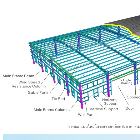
การออกแบบใหม่โครงสร้างเหล็กแสงอาคารคล