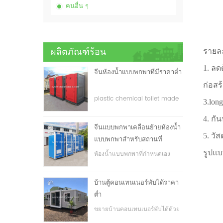
คนอื่น ๆ
ผลิตภัณฑ์ร้อน
รายละ
1. ลด
จีนห้องน้ำแบบพกพาที่มีราคาต่ำ
ก่อสร้
plastic chemical toilet made
3.long
in China
4. ก
จีนแบบพกพาเคลื่อนย้ายห้องน้ำ
5. วัส
แบบพกพาสำหรับสถานที่
ก่อสร้าง
รูปแบ
ห้องน้ำแบบพกพาที่กำหนดเอง
สำหรับสถานที่ก่อสร้าง
บ้านตู้คอนเทนเนอร์พับได้ราคา
ต่ำ
ขยายบ้านคอนเทนเนอร์พับได้ด้วย
ราคาที่ต่ำ