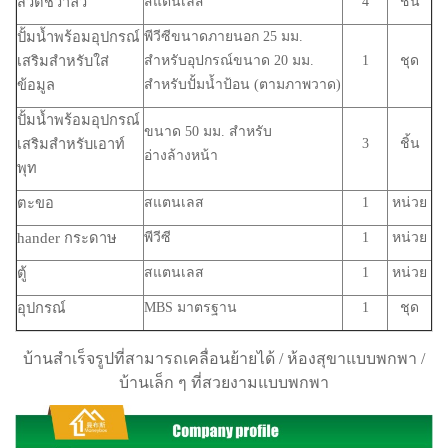
สวิตช์วาล์ว
สแตนเลส
4
ชิ้น
ปั้มน้ำพร้อมอุปกรณ์
พีวีซีขนาดภายนอก 25 มม.
เสริมสำหรับใส่
สำหรับอุปกรณ์ขนาด 20 มม.
1
ชุด
ข้อมูล
สำหรับปั้มน้ำป้อน (ตามภาพวาด)
ปั้มน้ำพร้อมอุปกรณ์
ขนาด 50 มม. สำหรับ
เสริมสำหรับเอาท์
3
ชิ้น
อ่างล้างหน้า
พุท
ตะขอ
สแตนเลส
1
หน่วย
hander กระดาษ
พีวีซี
1
หน่วย
ตู้
สแตนเลส
1
หน่วย
อุปกรณ์
MBS มาตรฐาน
1
ชุด
บ้านสำเร็จรูปที่สามารถเคลื่อนย้ายได้ / ห้องสุขาแบบพกพา /
บ้านเล็ก ๆ ที่สวยงามแบบพกพา