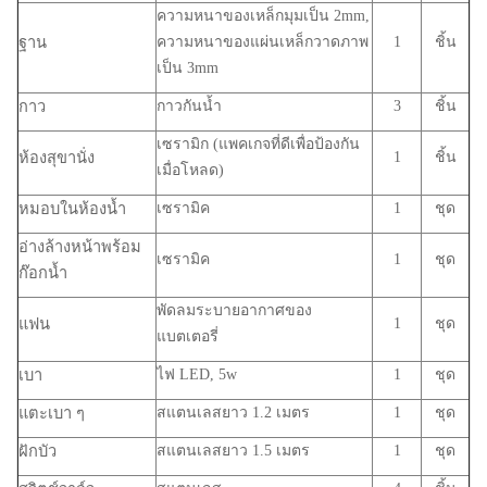
ความหนาของเหล็กมุมเป็น 2mm,
ฐาน
ความหนาของแผ่นเหล็กวาดภาพ
1
ชิ้น
เป็น 3mm
กาว
กาวกันน้ำ
3
ชิ้น
เซรามิก (แพคเกจที่ดีเพื่อป้องกัน
ห้องสุขานั่ง
1
ชิ้น
เมื่อโหลด)
หมอบในห้องน้ำ
เซรามิค
1
ชุด
อ่างล้างหน้าพร้อม
เซรามิค
1
ชุด
ก๊อกน้ำ
พัดลมระบายอากาศของ
แฟน
1
ชุด
แบตเตอรี่
เบา
ไฟ LED, 5w
1
ชุด
แตะเบา ๆ
สแตนเลสยาว 1.2 เมตร
1
ชุด
ฝักบัว
สแตนเลสยาว 1.5 เมตร
1
ชุด