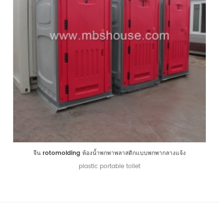
จีน rotomolding ห้องน้ำพกพาพลาสติกแบบพกพากลางแจ้ง
plastic portable toilet