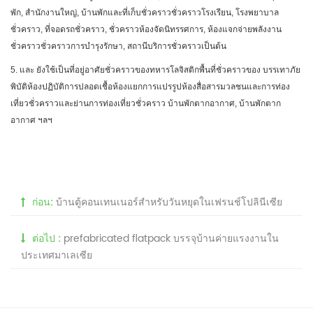
พัก, สำนักงานใหญ่, บ้านพักและที่เก็บชั่วคราวชั่วคราวโรงเรียน, โรงพยาบาล
ชั่วคราว, ที่จอดรถชั่วคราว, ชั่วคราวห้องจัดนิทรรศการ, ห้องแจกจ่ายพลังงาน
ชั่วคราวชั่วคราวการบำรุงรักษา, สถานีบริการชั่วคราวเป็นต้น
5. และ ยังใช้เป็นที่อยู่อาศัยชั่วคราวของทหารโลจิสติกพื้นที่ชั่วคราวของ บรรเทาภัย
พิบัติห้องปฏิบัติการปลอดเชื้อห้องแยกการแปรรูปห้องสื่อสารมวลชนและการท่อง
เที่ยวชั่วคราวและย่านการท่องเที่ยวชั่วคราว บ้านพักตากอากาศ, บ้านพักตาก
อากาศ ฯลฯ
ก่อน:
บ้านตู้คอนเทนเนอร์สำหรับวันหยุดในเฟรนช์โปลินีเซีย
ต่อไป :
prefabricated flatpack บรรจุบ้านค่ายแรงงานใน
ประเทศมาเลเซีย