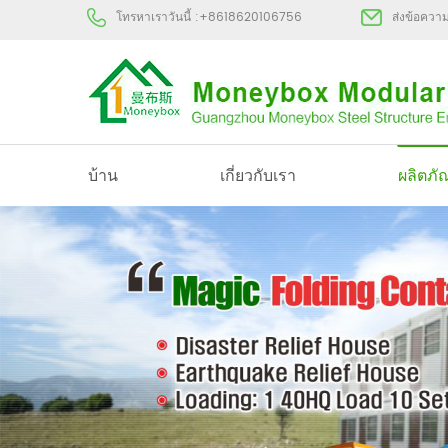
โทรหาเราวันนี้ :
+8618620106756
ส่งข้อควา
บ้าน
เกี่ยวกับเรา
ผลิตภั