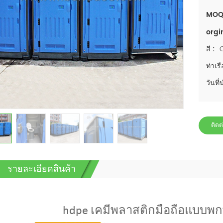
MOQ
orgi
สี :
ท่าเรื
วันที่
ติดต
รายละเอียดสินค้า
hdpe เคมีพลาสติกมือถือแบบพก