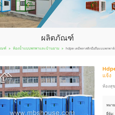
ผลิตภัณฑ์
ัณฑ์
ห้องน้ำแบบพกพาและบ้านยาม
hdpe เคมีพลาสติกมือถือแบบพกพาห้
Hdpe
แจ้ง
ห้องส
หมาย
ยี่ห้อ: