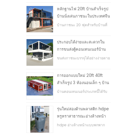
หลักฐานไฟ 20ft บ้านสำเร็จรูป
บ้านนั่งเล่นภาชนะในประเทศจีน
บ้านภาชนะ 20 ฟุตสำหรับบ้านที่
อยู่อาศัย
ประกอบได้ง่ายและสะดวกใน
การขนส่งตู้คอนเทนเนอร์บ้าน
ขนส่งภาชนะบรรจุได้อย่างง่ายดาย
การออกแบบใหม่ 20ft 40ft
สำเร็จรูป 3 ห้องนอนเล็ก ๆ บ้าน
ภาชนะขยาย
บ้านคอนเทนเนอร์ประเภทนี้ได้รับ
การอัพเกรดบ้านตู้คอนเทนเนอร์
แบ่งออกเป็นสามห้องนอนหนึ่ง
รุ่นใหม่สองด้านพลาสติก hdpe
ห้องน้ำและระบบไฟฟ้า
หรูหราสาธารณะอ่างล้างหน้า
มือ
hdpe อ่างล้างหน้าแบบพกพาก
ลางแจ้งสำหรับสวนสาธารณะ,