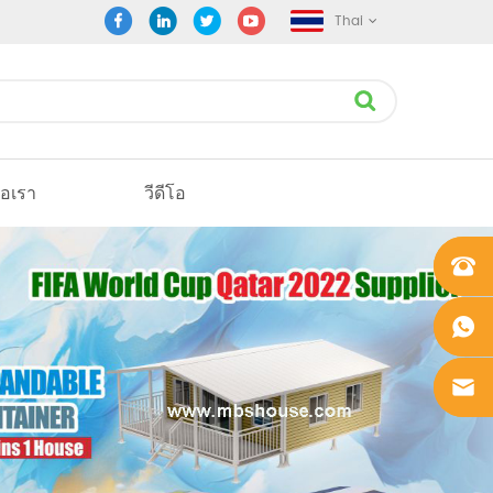
Thai
่อเรา
วีดีโอ
+861862
0106756
+861862
0106756
sales@