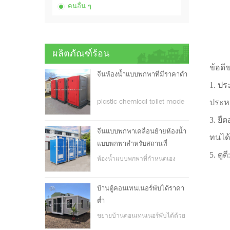
คนอื่น ๆ
ผลิตภัณฑ์ร้อน
ข้อดี
จีนห้องน้ำแบบพกพาที่มีราคาต่ำ
1. ปร
plastic chemical toilet made
ประหย
in China
3. ยื
จีนแบบพกพาเคลื่อนย้ายห้องน้ำ
ทนได้
แบบพกพาสำหรับสถานที่
5. ดู
ก่อสร้าง
ห้องน้ำแบบพกพาที่กำหนดเอง
สำหรับสถานที่ก่อสร้าง
บ้านตู้คอนเทนเนอร์พับได้ราคา
ต่ำ
ขยายบ้านคอนเทนเนอร์พับได้ด้วย
ราคาที่ต่ำ