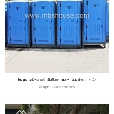
hdpe เคมีพลาสติกมือถือแบบพกพาห้องน้ำกลางแจ้ง
ห้องสุขาแบบพกพากลางแจ้ง