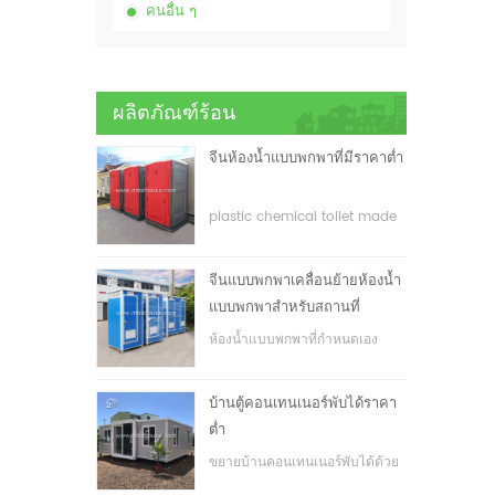
คนอื่น ๆ
ผลิตภัณฑ์ร้อน
จีนห้องน้ำแบบพกพาที่มีราคาต่ำ
plastic chemical toilet made
in China
จีนแบบพกพาเคลื่อนย้ายห้องน้ำ
แบบพกพาสำหรับสถานที่
ก่อสร้าง
ห้องน้ำแบบพกพาที่กำหนดเอง
สำหรับสถานที่ก่อสร้าง
บ้านตู้คอนเทนเนอร์พับได้ราคา
ต่ำ
ขยายบ้านคอนเทนเนอร์พับได้ด้วย
ราคาที่ต่ำ