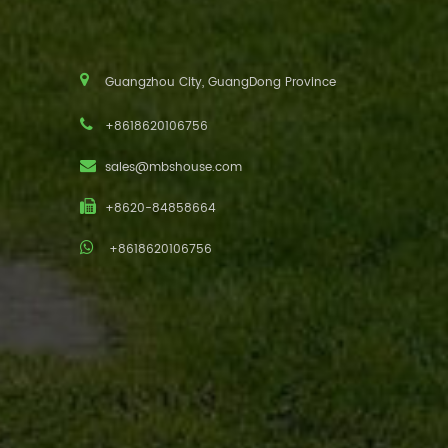
Guangzhou City, GuangDong Province
+8618620106756
sales@mbshouse.com
+8620-84858664
+8618620106756