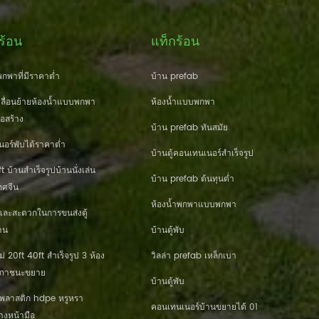
ร้อน
แท็กร้อน
กพาที่มีราคาต่ำ
บ้าน prefab
ื่อนย้ายห้องน้ำแบบพกพา
ห้องน้ำแบบพกพา
่อสร้าง
บ้าน prefab ทันสมัย
นอร์พับได้ราคาต่ำ
บ้านตู้คอนเทนเนอร์สำเร็จรูป
 บ้านสำเร็จรูปบ้านนั่งเล่น
บ้าน prefab ต้นทุนต่ำ
ศจีน
ห้องน้ำพกพาแบบพกพา
และสะดวกในการขนส่งตู้
าน
บ้านตู้พับ
20ft 40ft สำเร็จรูป 3 ห้อง
วิลล่า prefab เหล็กเบา
านภาชนะขยาย
บ้านตู้พับ
านพลาสติก hdpe หรูหรา
คอนเทนเนอร์บ้านขยายได้ 01
างหน้ามือ