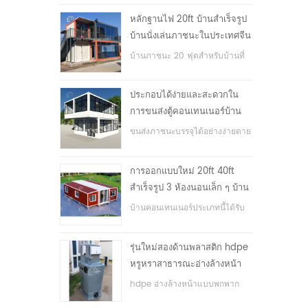
หลักฐานไฟ 20ft บ้านสำเร็จรูป
บ้านนั่งเล่นภาชนะในประเทศจีน
บ้านภาชนะ 20 ฟุตสำหรับบ้านที่
อยู่อาศัย
ประกอบได้ง่ายและสะดวกใน
การขนส่งตู้คอนเทนเนอร์บ้าน
ขนส่งภาชนะบรรจุได้อย่างง่ายดาย
การออกแบบใหม่ 20ft 40ft
สำเร็จรูป 3 ห้องนอนเล็ก ๆ บ้าน
ภาชนะขยาย
บ้านคอนเทนเนอร์ประเภทนี้ได้รับ
การอัพเกรดบ้านตู้คอนเทนเนอร์
แบ่งออกเป็นสามห้องนอนหนึ่ง
รุ่นใหม่สองด้านพลาสติก hdpe
ห้องน้ำและระบบไฟฟ้า
หรูหราสาธารณะอ่างล้างหน้า
มือ
hdpe อ่างล้างหน้าแบบพกพาก
ลางแจ้งสำหรับสวนสาธารณะ,