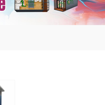
mbshou
se.com