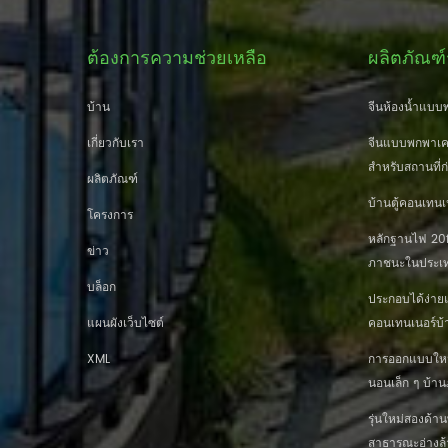
ต้องการความช่วยเหลือ
ผลิตภัณฑ์
บ้าน
จีนห้องน้ำแบบพ
เกี่ยวกับเรา
จีนแบบพกพาเคล
สำหรับสถานที่ก
ผลิตภัณฑ์
บ้านตู้คอนเทนเ
โครงการ
หลักฐานไฟ 20ft
ข่าว
ภาชนะในประเท
บล็อก
ประกอบได้ง่าย
แผนผังเว็บไซต์
คอนเทนเนอร์บ้
XML
การออกแบบใหม่ 
นอนเล็ก ๆ บ้
รุ่นใหม่สองด้
สาธารณะอ่างล้