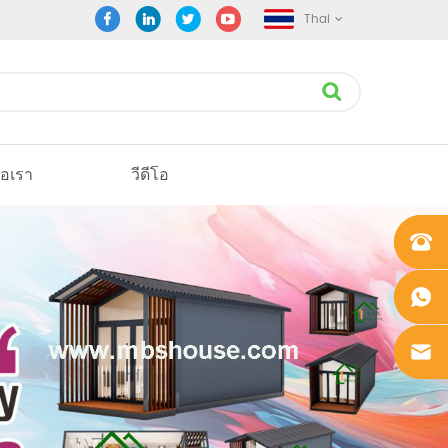
Thai
่อเรา
วีดีโอ
+861862
0106756
+861862
0106756
sales@