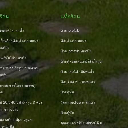
ร้อน
แท็กร้อน
กพาที่มีราคาต่ำ
บ้าน prefab
ื่อนย้ายห้องน้ำแบบพกพา
ห้องน้ำแบบพกพา
่อสร้าง
บ้าน prefab ทันสมัย
นอร์พับได้ราคาต่ำ
บ้านตู้คอนเทนเนอร์สำเร็จรูป
 บ้านสำเร็จรูปบ้านนั่งเล่น
บ้าน prefab ต้นทุนต่ำ
ศจีน
ห้องน้ำพกพาแบบพกพา
และสะดวกในการขนส่งตู้
าน
บ้านตู้พับ
20ft 40ft สำเร็จรูป 3 ห้อง
วิลล่า prefab เหล็กเบา
านภาชนะขยาย
บ้านตู้พับ
านพลาสติก hdpe หรูหรา
คอนเทนเนอร์บ้านขยายได้ 01
างหน้ามือ