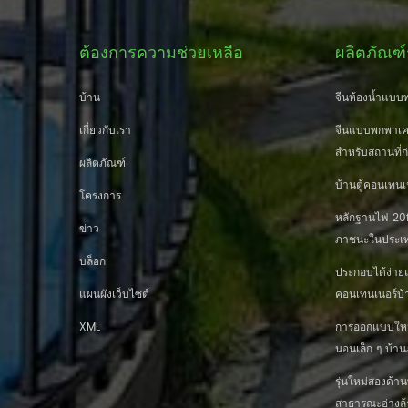
ต้องการความช่วยเหลือ
ผลิตภัณฑ์
บ้าน
จีนห้องน้ำแบบพ
เกี่ยวกับเรา
จีนแบบพกพาเคล
สำหรับสถานที่ก
ผลิตภัณฑ์
บ้านตู้คอนเทนเ
โครงการ
หลักฐานไฟ 20ft
ข่าว
ภาชนะในประเท
บล็อก
ประกอบได้ง่าย
แผนผังเว็บไซต์
คอนเทนเนอร์บ้
XML
การออกแบบใหม่ 
นอนเล็ก ๆ บ้
รุ่นใหม่สองด้
สาธารณะอ่างล้