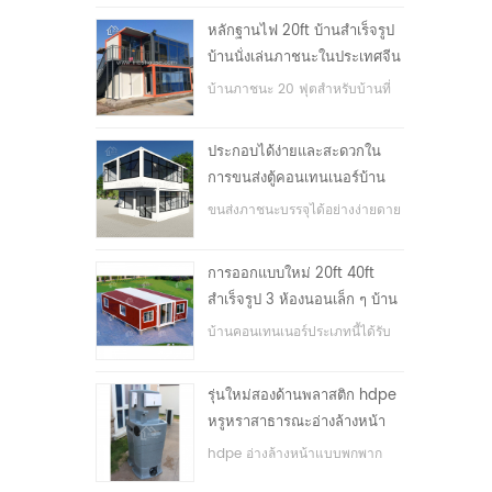
หลักฐานไฟ 20ft บ้านสำเร็จรูป
บ้านนั่งเล่นภาชนะในประเทศจีน
บ้านภาชนะ 20 ฟุตสำหรับบ้านที่
อยู่อาศัย
ประกอบได้ง่ายและสะดวกใน
การขนส่งตู้คอนเทนเนอร์บ้าน
ขนส่งภาชนะบรรจุได้อย่างง่ายดาย
การออกแบบใหม่ 20ft 40ft
สำเร็จรูป 3 ห้องนอนเล็ก ๆ บ้าน
ภาชนะขยาย
บ้านคอนเทนเนอร์ประเภทนี้ได้รับ
การอัพเกรดบ้านตู้คอนเทนเนอร์
แบ่งออกเป็นสามห้องนอนหนึ่ง
รุ่นใหม่สองด้านพลาสติก hdpe
ห้องน้ำและระบบไฟฟ้า
หรูหราสาธารณะอ่างล้างหน้า
มือ
hdpe อ่างล้างหน้าแบบพกพาก
ลางแจ้งสำหรับสวนสาธารณะ,