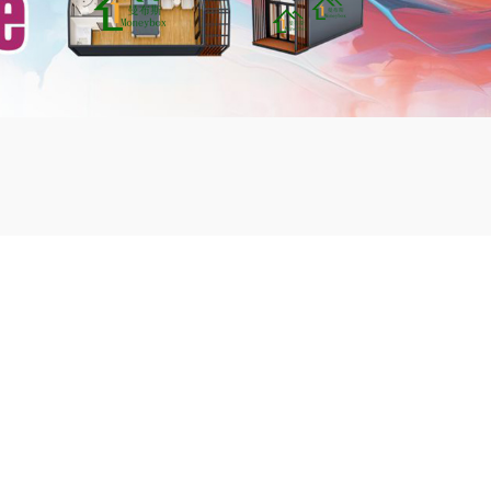
mbshou
se.com