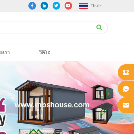
Thai
่อเรา
วีดีโอ
+861862
0106756
+861862
0106756
sales@