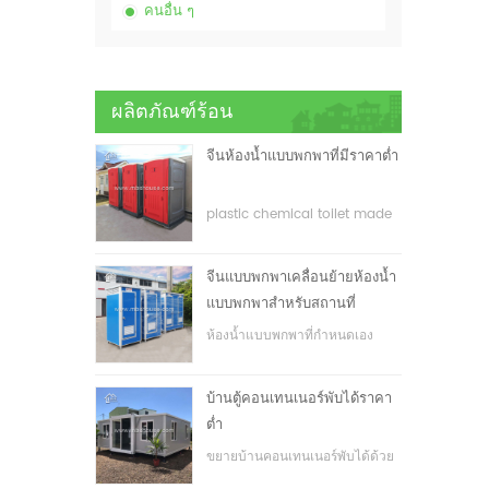
คนอื่น ๆ
ผลิตภัณฑ์ร้อน
จีนห้องน้ำแบบพกพาที่มีราคาต่ำ
plastic chemical toilet made
in China
จีนแบบพกพาเคลื่อนย้ายห้องน้ำ
แบบพกพาสำหรับสถานที่
ก่อสร้าง
ห้องน้ำแบบพกพาที่กำหนดเอง
สำหรับสถานที่ก่อสร้าง
บ้านตู้คอนเทนเนอร์พับได้ราคา
ต่ำ
ขยายบ้านคอนเทนเนอร์พับได้ด้วย
ราคาที่ต่ำ