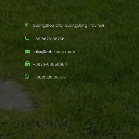
Guangzhou City, GuangDong Province
+8618620106756
sales@mbshouse.com
+8620-84858664
+8618620106756