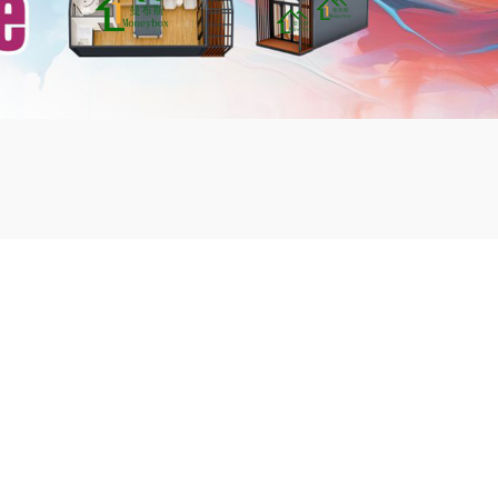
mbshou
se.com