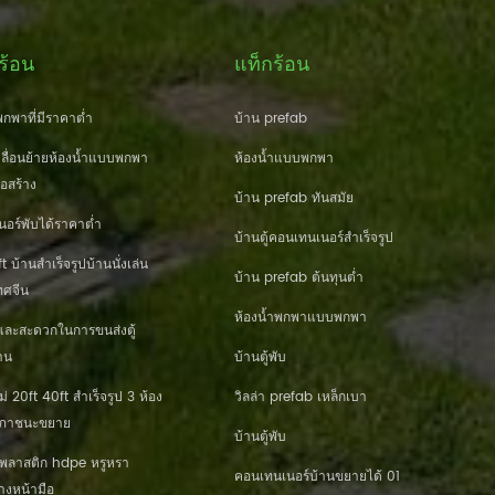
ร้อน
แท็กร้อน
กพาที่มีราคาต่ำ
บ้าน prefab
ื่อนย้ายห้องน้ำแบบพกพา
ห้องน้ำแบบพกพา
่อสร้าง
บ้าน prefab ทันสมัย
นอร์พับได้ราคาต่ำ
บ้านตู้คอนเทนเนอร์สำเร็จรูป
 บ้านสำเร็จรูปบ้านนั่งเล่น
บ้าน prefab ต้นทุนต่ำ
ศจีน
ห้องน้ำพกพาแบบพกพา
และสะดวกในการขนส่งตู้
าน
บ้านตู้พับ
20ft 40ft สำเร็จรูป 3 ห้อง
วิลล่า prefab เหล็กเบา
านภาชนะขยาย
บ้านตู้พับ
านพลาสติก hdpe หรูหรา
คอนเทนเนอร์บ้านขยายได้ 01
างหน้ามือ