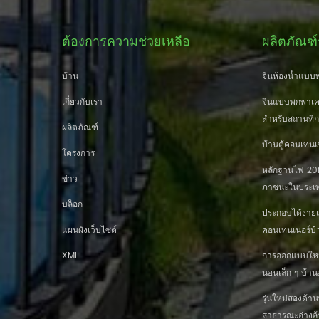
ต้องการความช่วยเหลือ
ผลิตภัณฑ์
บ้าน
จีนห้องน้ำแบบพ
เกี่ยวกับเรา
จีนแบบพกพาเคล
สำหรับสถานที่ก
ผลิตภัณฑ์
บ้านตู้คอนเทนเ
โครงการ
หลักฐานไฟ 20ft
ข่าว
ภาชนะในประเท
บล็อก
ประกอบได้ง่าย
แผนผังเว็บไซต์
คอนเทนเนอร์บ้
XML
การออกแบบใหม่ 
นอนเล็ก ๆ บ้
รุ่นใหม่สองด้
สาธารณะอ่างล้