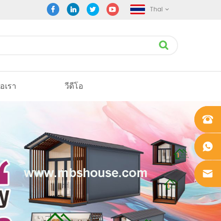
Thai
่อเรา
วีดีโอ
+861862
0106756
+861862
0106756
sales@