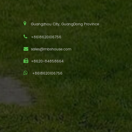
Guangzhou City, GuangDong Province
+8618620106756
sales@mbshouse.com
+8620-84858664
+8618620106756