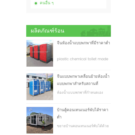
คนอื่น ๆ
ผลิตภัณฑ์ร้อน
จีนห้องน้ำแบบพกพาที่มีราคาต่ำ
plastic chemical toilet made
in China
จีนแบบพกพาเคลื่อนย้ายห้องน้ำ
แบบพกพาสำหรับสถานที่
ก่อสร้าง
ห้องน้ำแบบพกพาที่กำหนดเอง
สำหรับสถานที่ก่อสร้าง
บ้านตู้คอนเทนเนอร์พับได้ราคา
ต่ำ
ขยายบ้านคอนเทนเนอร์พับได้ด้วย
ราคาที่ต่ำ