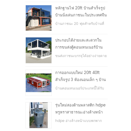
หลักฐานไฟ 20ft บ้านสำเร็จรูป
บ้านนั่งเล่นภาชนะในประเทศจีน
บ้านภาชนะ 20 ฟุตสำหรับบ้านที่
อยู่อาศัย
ประกอบได้ง่ายและสะดวกใน
การขนส่งตู้คอนเทนเนอร์บ้าน
ขนส่งภาชนะบรรจุได้อย่างง่ายดาย
การออกแบบใหม่ 20ft 40ft
สำเร็จรูป 3 ห้องนอนเล็ก ๆ บ้าน
ภาชนะขยาย
บ้านคอนเทนเนอร์ประเภทนี้ได้รับ
การอัพเกรดบ้านตู้คอนเทนเนอร์
แบ่งออกเป็นสามห้องนอนหนึ่ง
รุ่นใหม่สองด้านพลาสติก hdpe
ห้องน้ำและระบบไฟฟ้า
หรูหราสาธารณะอ่างล้างหน้า
มือ
hdpe อ่างล้างหน้าแบบพกพาก
ลางแจ้งสำหรับสวนสาธารณะ,