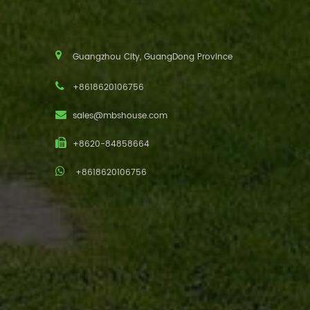
Guangzhou City, GuangDong Province
+8618620106756
sales@mbshouse.com
+8620-84858664
+8618620106756