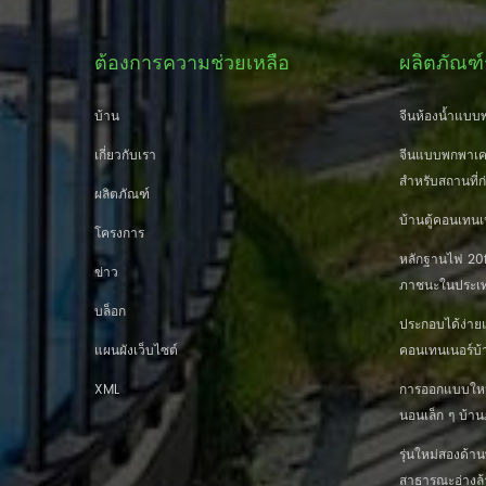
ต้องการความช่วยเหลือ
ผลิตภัณฑ์
บ้าน
จีนห้องน้ำแบบพ
เกี่ยวกับเรา
จีนแบบพกพาเคล
สำหรับสถานที่ก
ผลิตภัณฑ์
บ้านตู้คอนเทนเ
โครงการ
หลักฐานไฟ 20ft
ข่าว
ภาชนะในประเท
บล็อก
ประกอบได้ง่าย
แผนผังเว็บไซต์
คอนเทนเนอร์บ้
XML
การออกแบบใหม่ 
นอนเล็ก ๆ บ้
รุ่นใหม่สองด้
สาธารณะอ่างล้