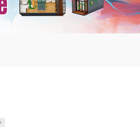
mbshou
se.com
ย