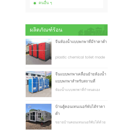
คนอื่น ๆ
ผลิตภัณฑ์ร้อน
จีนห้องน้ำแบบพกพาที่มีราคาต่ำ
plastic chemical toilet made
in China
จีนแบบพกพาเคลื่อนย้ายห้องน้ำ
แบบพกพาสำหรับสถานที่
ก่อสร้าง
ห้องน้ำแบบพกพาที่กำหนดเอง
สำหรับสถานที่ก่อสร้าง
บ้านตู้คอนเทนเนอร์พับได้ราคา
ต่ำ
ขยายบ้านคอนเทนเนอร์พับได้ด้วย
ราคาที่ต่ำ