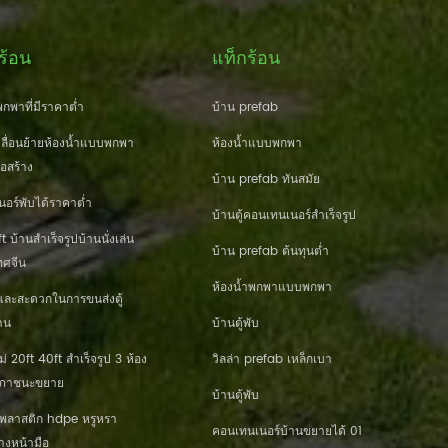
ร้อน
แท็กร้อน
กพาที่มีราคาต่ำ
บ้าน prefab
ื่อนย้ายห้องน้ำแบบพกพา
ห้องน้ำแบบพกพา
่อสร้าง
บ้าน prefab ทันสมัย
นอร์พับได้ราคาต่ำ
บ้านตู้คอนเทนเนอร์สำเร็จรูป
 บ้านสำเร็จรูปบ้านนั่งเล่น
บ้าน prefab ต้นทุนต่ำ
ศจีน
ห้องน้ำพกพาแบบพกพา
และสะดวกในการขนส่งตู้
าน
บ้านตู้พับ
20ft 40ft สำเร็จรูป 3 ห้อง
วิลล่า prefab เหล็กเบา
านภาชนะขยาย
บ้านตู้พับ
านพลาสติก hdpe หรูหรา
คอนเทนเนอร์บ้านขยายได้ 01
างหน้ามือ