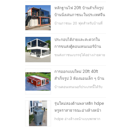
หลักฐานไฟ 20ft บ้านสำเร็จรูป
บ้านนั่งเล่นภาชนะในประเทศจีน
บ้านภาชนะ 20 ฟุตสำหรับบ้านที่
อยู่อาศัย
ประกอบได้ง่ายและสะดวกใน
การขนส่งตู้คอนเทนเนอร์บ้าน
ขนส่งภาชนะบรรจุได้อย่างง่ายดาย
การออกแบบใหม่ 20ft 40ft
สำเร็จรูป 3 ห้องนอนเล็ก ๆ บ้าน
ภาชนะขยาย
บ้านคอนเทนเนอร์ประเภทนี้ได้รับ
การอัพเกรดบ้านตู้คอนเทนเนอร์
แบ่งออกเป็นสามห้องนอนหนึ่ง
รุ่นใหม่สองด้านพลาสติก hdpe
ห้องน้ำและระบบไฟฟ้า
หรูหราสาธารณะอ่างล้างหน้า
มือ
hdpe อ่างล้างหน้าแบบพกพาก
ลางแจ้งสำหรับสวนสาธารณะ,