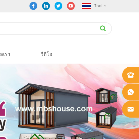
Thai
่อเรา
วีดีโอ
+861862
0106756
+861862
0106756
sales@