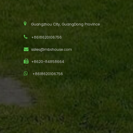
Guangzhou City, GuangDong Province
+8618620106756
sales@mbshouse.com
+8620-84858664
+8618620106756