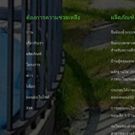
ต้องการความช่วยเหลือ
ผลิตภัณฑ์
บ้าน
จีนห้องน้ำแบบพ
เกี่ยวกับเรา
จีนแบบพกพาเคล
สำหรับสถานที่ก
ผลิตภัณฑ์
บ้านตู้คอนเทนเ
โครงการ
หลักฐานไฟ 20ft
ข่าว
ภาชนะในประเท
บล็อก
ประกอบได้ง่าย
แผนผังเว็บไซต์
คอนเทนเนอร์บ้
XML
การออกแบบใหม่ 
นอนเล็ก ๆ บ้
รุ่นใหม่สองด้
สาธารณะอ่างล้