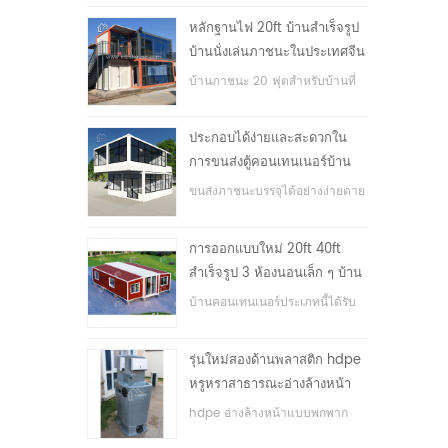
หลักฐานไฟ 20ft บ้านสำเร็จรูป
บ้านนั่งเล่นภาชนะในประเทศจีน
บ้านภาชนะ 20 ฟุตสำหรับบ้านที่
อยู่อาศัย
ประกอบได้ง่ายและสะดวกใน
การขนส่งตู้คอนเทนเนอร์บ้าน
ขนส่งภาชนะบรรจุได้อย่างง่ายดาย
การออกแบบใหม่ 20ft 40ft
สำเร็จรูป 3 ห้องนอนเล็ก ๆ บ้าน
ภาชนะขยาย
บ้านคอนเทนเนอร์ประเภทนี้ได้รับ
การอัพเกรดบ้านตู้คอนเทนเนอร์
แบ่งออกเป็นสามห้องนอนหนึ่ง
รุ่นใหม่สองด้านพลาสติก hdpe
ห้องน้ำและระบบไฟฟ้า
หรูหราสาธารณะอ่างล้างหน้า
มือ
hdpe อ่างล้างหน้าแบบพกพาก
ลางแจ้งสำหรับสวนสาธารณะ,