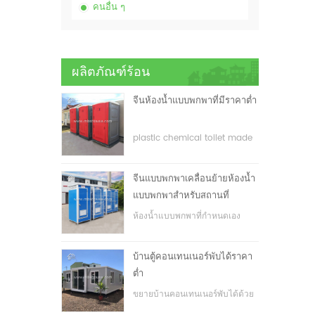
คนอื่น ๆ
ผลิตภัณฑ์ร้อน
จีนห้องน้ำแบบพกพาที่มีราคาต่ำ
plastic chemical toilet made
in China
จีนแบบพกพาเคลื่อนย้ายห้องน้ำ
แบบพกพาสำหรับสถานที่
ก่อสร้าง
ห้องน้ำแบบพกพาที่กำหนดเอง
สำหรับสถานที่ก่อสร้าง
บ้านตู้คอนเทนเนอร์พับได้ราคา
ต่ำ
ขยายบ้านคอนเทนเนอร์พับได้ด้วย
ราคาที่ต่ำ