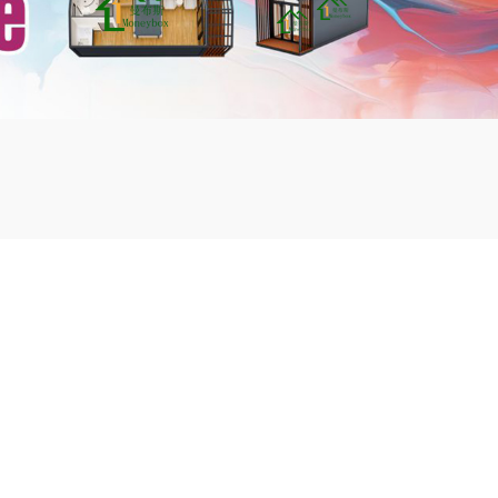
mbshou
se.com