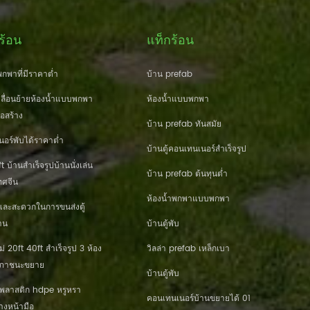
ร้อน
แท็กร้อน
กพาที่มีราคาต่ำ
บ้าน prefab
ื่อนย้ายห้องน้ำแบบพกพา
ห้องน้ำแบบพกพา
่อสร้าง
บ้าน prefab ทันสมัย
นอร์พับได้ราคาต่ำ
บ้านตู้คอนเทนเนอร์สำเร็จรูป
 บ้านสำเร็จรูปบ้านนั่งเล่น
บ้าน prefab ต้นทุนต่ำ
ศจีน
ห้องน้ำพกพาแบบพกพา
และสะดวกในการขนส่งตู้
าน
บ้านตู้พับ
20ft 40ft สำเร็จรูป 3 ห้อง
วิลล่า prefab เหล็กเบา
านภาชนะขยาย
บ้านตู้พับ
านพลาสติก hdpe หรูหรา
คอนเทนเนอร์บ้านขยายได้ 01
างหน้ามือ