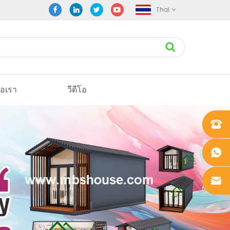
Thai
่อเรา
วีดีโอ
+861862
0106756
+861862
0106756
sales@