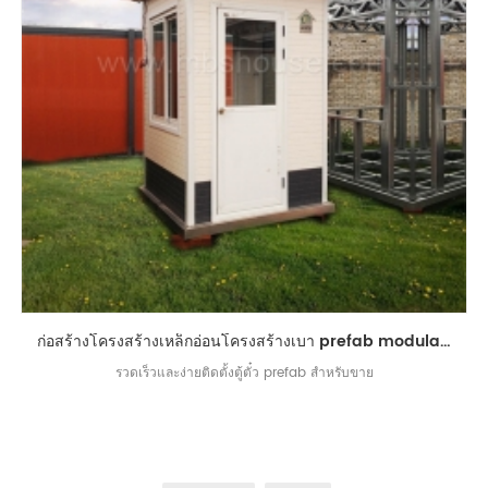
ก่อสร้างโครงสร้างเหล็กอ่อนโครงสร้างเบา prefab modular ตู้ตั๋ว
รวดเร็วและง่ายติดตั้งตู้ตั๋ว prefab สำหรับขาย