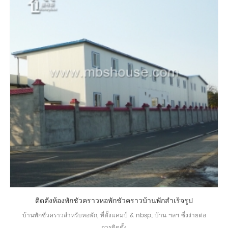
ติดตั้งห้องพักชั่วคราวหอพักชั่วคราวบ้านพักสำเร็จรูป
บ้านพักชั่วคราวสำหรับหอพัก, ที่ตั้งแคมป์ & nbsp; บ้าน ฯลฯ ซึ่งง่ายต่อ
การติดตั้ง