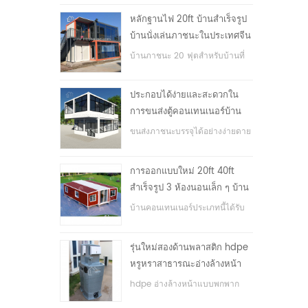
หลักฐานไฟ 20ft บ้านสำเร็จรูป
บ้านนั่งเล่นภาชนะในประเทศจีน
บ้านภาชนะ 20 ฟุตสำหรับบ้านที่
อยู่อาศัย
ประกอบได้ง่ายและสะดวกใน
การขนส่งตู้คอนเทนเนอร์บ้าน
ขนส่งภาชนะบรรจุได้อย่างง่ายดาย
การออกแบบใหม่ 20ft 40ft
สำเร็จรูป 3 ห้องนอนเล็ก ๆ บ้าน
ภาชนะขยาย
บ้านคอนเทนเนอร์ประเภทนี้ได้รับ
การอัพเกรดบ้านตู้คอนเทนเนอร์
แบ่งออกเป็นสามห้องนอนหนึ่ง
รุ่นใหม่สองด้านพลาสติก hdpe
ห้องน้ำและระบบไฟฟ้า
หรูหราสาธารณะอ่างล้างหน้า
มือ
hdpe อ่างล้างหน้าแบบพกพาก
ลางแจ้งสำหรับสวนสาธารณะ,