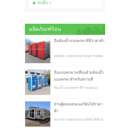
คนอื่น ๆ
ผลิตภัณฑ์ร้อน
จีนห้องน้ำแบบพกพาที่มีราคาต่ำ
plastic chemical toilet made
in China
จีนแบบพกพาเคลื่อนย้ายห้องน้ำ
แบบพกพาสำหรับสถานที่
ก่อสร้าง
ห้องน้ำแบบพกพาที่กำหนดเอง
สำหรับสถานที่ก่อสร้าง
บ้านตู้คอนเทนเนอร์พับได้ราคา
ต่ำ
ขยายบ้านคอนเทนเนอร์พับได้ด้วย
ราคาที่ต่ำ