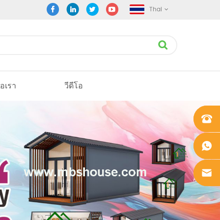
Thai
่อเรา
วีดีโอ
+861862
0106756
+861862
0106756
sales@