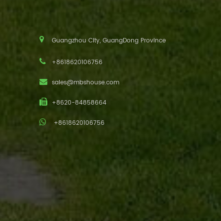
Guangzhou City, GuangDong Province
+8618620106756
sales@mbshouse.com
+8620-84858664
+8618620106756