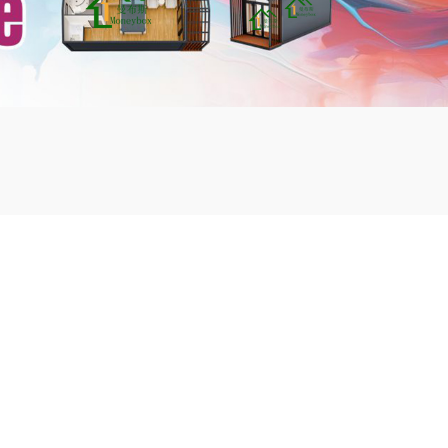
mbshou
se.com