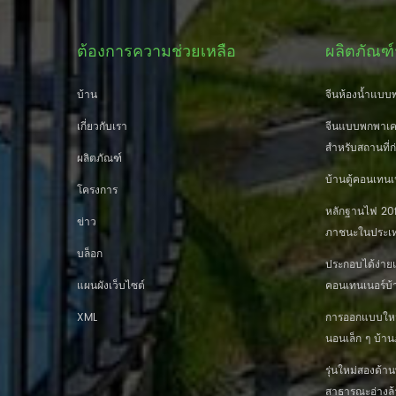
ต้องการความช่วยเหลือ
ผลิตภัณฑ์
บ้าน
จีนห้องน้ำแบบพ
เกี่ยวกับเรา
จีนแบบพกพาเคล
สำหรับสถานที่ก
ผลิตภัณฑ์
บ้านตู้คอนเทนเ
โครงการ
หลักฐานไฟ 20ft
ข่าว
ภาชนะในประเท
บล็อก
ประกอบได้ง่าย
แผนผังเว็บไซต์
คอนเทนเนอร์บ้
XML
การออกแบบใหม่ 
นอนเล็ก ๆ บ้
รุ่นใหม่สองด้
สาธารณะอ่างล้