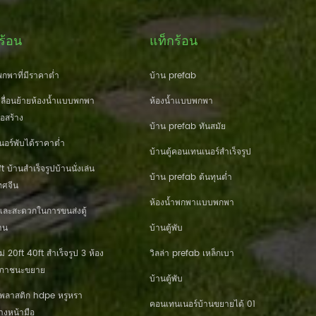
ร้อน
แท็กร้อน
กพาที่มีราคาต่ำ
บ้าน prefab
ื่อนย้ายห้องน้ำแบบพกพา
ห้องน้ำแบบพกพา
่อสร้าง
บ้าน prefab ทันสมัย
นอร์พับได้ราคาต่ำ
บ้านตู้คอนเทนเนอร์สำเร็จรูป
 บ้านสำเร็จรูปบ้านนั่งเล่น
บ้าน prefab ต้นทุนต่ำ
ศจีน
ห้องน้ำพกพาแบบพกพา
และสะดวกในการขนส่งตู้
าน
บ้านตู้พับ
20ft 40ft สำเร็จรูป 3 ห้อง
วิลล่า prefab เหล็กเบา
านภาชนะขยาย
บ้านตู้พับ
านพลาสติก hdpe หรูหรา
คอนเทนเนอร์บ้านขยายได้ 01
างหน้ามือ