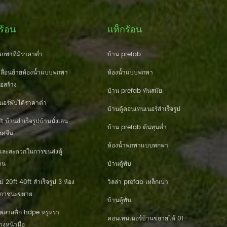
ร้อน
แท็กร้อน
กพาที่มีราคาต่ำ
บ้าน prefab
ื่อนย้ายห้องน้ำแบบพกพา
ห้องน้ำแบบพกพา
่อสร้าง
บ้าน prefab ทันสมัย
นอร์พับได้ราคาต่ำ
บ้านตู้คอนเทนเนอร์สำเร็จรูป
 บ้านสำเร็จรูปบ้านนั่งเล่น
บ้าน prefab ต้นทุนต่ำ
ศจีน
ห้องน้ำพกพาแบบพกพา
และสะดวกในการขนส่งตู้
าน
บ้านตู้พับ
20ft 40ft สำเร็จรูป 3 ห้อง
วิลล่า prefab เหล็กเบา
านภาชนะขยาย
บ้านตู้พับ
านพลาสติก hdpe หรูหรา
คอนเทนเนอร์บ้านขยายได้ 01
างหน้ามือ