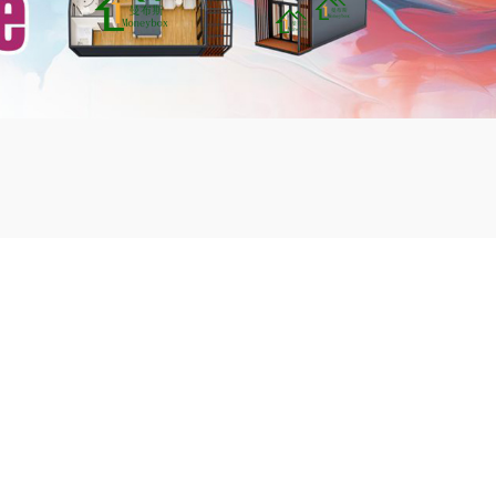
mbshou
se.com