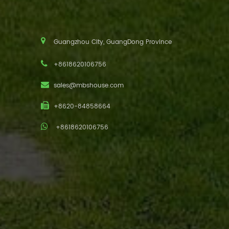
Guangzhou City, GuangDong Province
+8618620106756
sales@mbshouse.com
+8620-84858664
+8618620106756