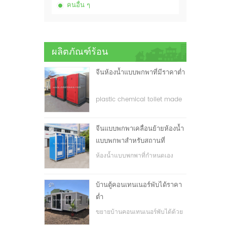
คนอื่น ๆ
ผลิตภัณฑ์ร้อน
จีนห้องน้ำแบบพกพาที่มีราคาต่ำ
plastic chemical toilet made
in China
จีนแบบพกพาเคลื่อนย้ายห้องน้ำ
แบบพกพาสำหรับสถานที่
ก่อสร้าง
ห้องน้ำแบบพกพาที่กำหนดเอง
สำหรับสถานที่ก่อสร้าง
บ้านตู้คอนเทนเนอร์พับได้ราคา
ต่ำ
ขยายบ้านคอนเทนเนอร์พับได้ด้วย
ราคาที่ต่ำ