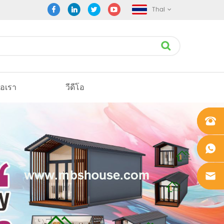
Thai
่อเรา
วีดีโอ
+861862
0106756
+861862
0106756
sales@