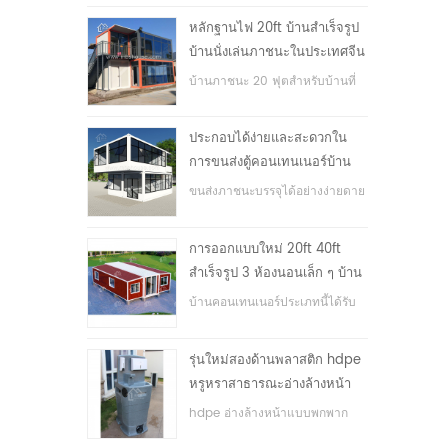
หลักฐานไฟ 20ft บ้านสำเร็จรูป
บ้านนั่งเล่นภาชนะในประเทศจีน
บ้านภาชนะ 20 ฟุตสำหรับบ้านที่
อยู่อาศัย
ประกอบได้ง่ายและสะดวกใน
การขนส่งตู้คอนเทนเนอร์บ้าน
ขนส่งภาชนะบรรจุได้อย่างง่ายดาย
การออกแบบใหม่ 20ft 40ft
สำเร็จรูป 3 ห้องนอนเล็ก ๆ บ้าน
ภาชนะขยาย
บ้านคอนเทนเนอร์ประเภทนี้ได้รับ
การอัพเกรดบ้านตู้คอนเทนเนอร์
แบ่งออกเป็นสามห้องนอนหนึ่ง
รุ่นใหม่สองด้านพลาสติก hdpe
ห้องน้ำและระบบไฟฟ้า
หรูหราสาธารณะอ่างล้างหน้า
มือ
hdpe อ่างล้างหน้าแบบพกพาก
ลางแจ้งสำหรับสวนสาธารณะ,