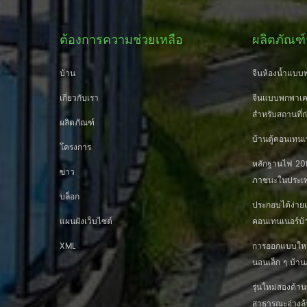
ต้องการความช่วยเหลือ
ผลิตภัณฑ์
บ้าน
จีนห้องน้ำแบบพ
เกี่ยวกับเรา
จีนแบบพกพาเคล
สำหรับสถานที่ก
ผลิตภัณฑ์
บ้านตู้คอนเทนเ
โครงการ
หลักฐานไฟ 20ft
ข่าว
ภาชนะในประเท
บล็อก
ประกอบได้ง่าย
แผนผังเว็บไซต์
คอนเทนเนอร์บ้
XML
การออกแบบใหม่ 
นอนเล็ก ๆ บ้
รุ่นใหม่สองด้
สาธารณะอ่างล้