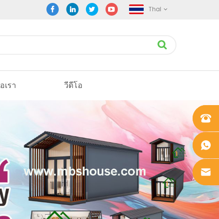
Thai
่อเรา
วีดีโอ
+861862
0106756
+861862
0106756
sales@