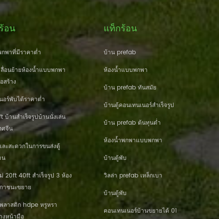
ร้อน
แท็กร้อน
กพาที่มีราคาต่ำ
บ้าน prefab
ื่อนย้ายห้องน้ำแบบพกพา
ห้องน้ำแบบพกพา
่อสร้าง
บ้าน prefab ทันสมัย
นอร์พับได้ราคาต่ำ
บ้านตู้คอนเทนเนอร์สำเร็จรูป
 บ้านสำเร็จรูปบ้านนั่งเล่น
บ้าน prefab ต้นทุนต่ำ
ศจีน
ห้องน้ำพกพาแบบพกพา
และสะดวกในการขนส่งตู้
าน
บ้านตู้พับ
20ft 40ft สำเร็จรูป 3 ห้อง
วิลล่า prefab เหล็กเบา
านภาชนะขยาย
บ้านตู้พับ
านพลาสติก hdpe หรูหรา
คอนเทนเนอร์บ้านขยายได้ 01
างหน้ามือ