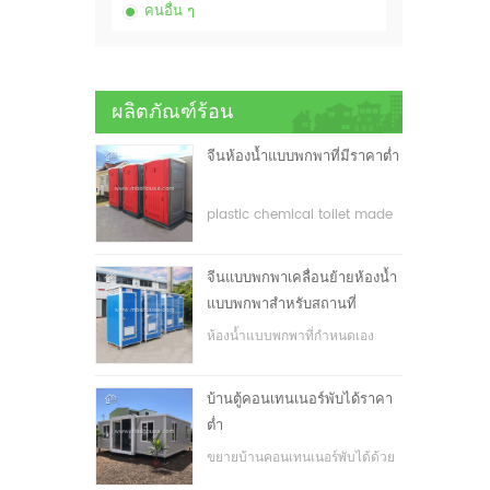
คนอื่น ๆ
ผลิตภัณฑ์ร้อน
จีนห้องน้ำแบบพกพาที่มีราคาต่ำ
plastic chemical toilet made
in China
จีนแบบพกพาเคลื่อนย้ายห้องน้ำ
แบบพกพาสำหรับสถานที่
ก่อสร้าง
ห้องน้ำแบบพกพาที่กำหนดเอง
สำหรับสถานที่ก่อสร้าง
บ้านตู้คอนเทนเนอร์พับได้ราคา
ต่ำ
ขยายบ้านคอนเทนเนอร์พับได้ด้วย
ราคาที่ต่ำ