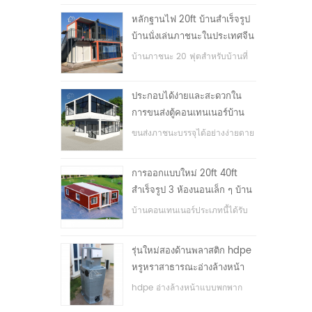
หลักฐานไฟ 20ft บ้านสำเร็จรูป
บ้านนั่งเล่นภาชนะในประเทศจีน
บ้านภาชนะ 20 ฟุตสำหรับบ้านที่
อยู่อาศัย
ประกอบได้ง่ายและสะดวกใน
การขนส่งตู้คอนเทนเนอร์บ้าน
ขนส่งภาชนะบรรจุได้อย่างง่ายดาย
การออกแบบใหม่ 20ft 40ft
สำเร็จรูป 3 ห้องนอนเล็ก ๆ บ้าน
ภาชนะขยาย
บ้านคอนเทนเนอร์ประเภทนี้ได้รับ
การอัพเกรดบ้านตู้คอนเทนเนอร์
แบ่งออกเป็นสามห้องนอนหนึ่ง
รุ่นใหม่สองด้านพลาสติก hdpe
ห้องน้ำและระบบไฟฟ้า
หรูหราสาธารณะอ่างล้างหน้า
มือ
hdpe อ่างล้างหน้าแบบพกพาก
ลางแจ้งสำหรับสวนสาธารณะ,