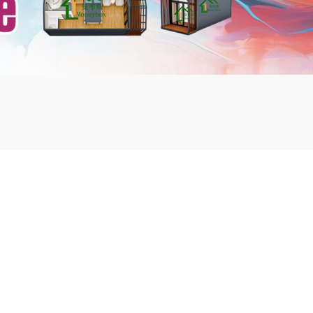
mbshou
se.com