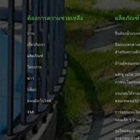
ต้องการความช่วยเหลือ
ผลิตภัณฑ์
บ้าน
จีนห้องน้ำแบบพ
เกี่ยวกับเรา
จีนแบบพกพาเคล
สำหรับสถานที่ก
ผลิตภัณฑ์
บ้านตู้คอนเทนเ
โครงการ
หลักฐานไฟ 20ft
ข่าว
ภาชนะในประเท
บล็อก
ประกอบได้ง่าย
แผนผังเว็บไซต์
คอนเทนเนอร์บ้
XML
การออกแบบใหม่ 
นอนเล็ก ๆ บ้
รุ่นใหม่สองด้
สาธารณะอ่างล้