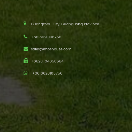
Guangzhou City, GuangDong Province
+8618620106756
sales@mbshouse.com
+8620-84858664
+8618620106756