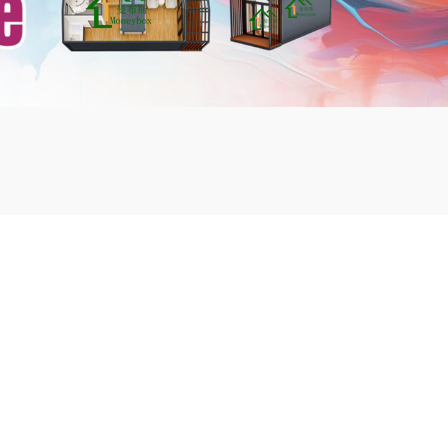
mbshou
se.com