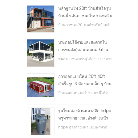
หลักฐานไฟ 20ft บ้านสำเร็จรูป
บ้านนั่งเล่นภาชนะในประเทศจีน
บ้านภาชนะ 20 ฟุตสำหรับบ้านที่
อยู่อาศัย
ประกอบได้ง่ายและสะดวกใน
การขนส่งตู้คอนเทนเนอร์บ้าน
ขนส่งภาชนะบรรจุได้อย่างง่ายดาย
การออกแบบใหม่ 20ft 40ft
สำเร็จรูป 3 ห้องนอนเล็ก ๆ บ้าน
ภาชนะขยาย
บ้านคอนเทนเนอร์ประเภทนี้ได้รับ
การอัพเกรดบ้านตู้คอนเทนเนอร์
แบ่งออกเป็นสามห้องนอนหนึ่ง
รุ่นใหม่สองด้านพลาสติก hdpe
ห้องน้ำและระบบไฟฟ้า
หรูหราสาธารณะอ่างล้างหน้า
มือ
hdpe อ่างล้างหน้าแบบพกพาก
ลางแจ้งสำหรับสวนสาธารณะ,