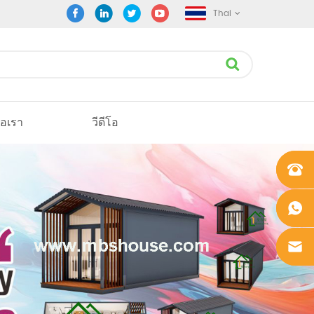
Thai
่อเรา
วีดีโอ
+861862
0106756
+861862
0106756
sales@