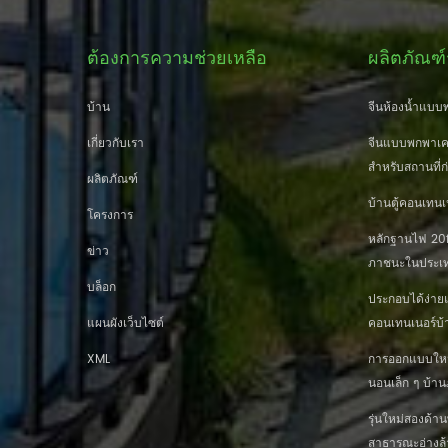
ต้องการความช่วยเหลือ
ผลิตภัณฑ์
บ้าน
จีนห้องน้ำแบบพ
เกี่ยวกับเรา
จีนแบบพกพาเคล
สำหรับสถานที่ก
ผลิตภัณฑ์
บ้านตู้คอนเทนเ
โครงการ
หลักฐานไฟ 20ft
ข่าว
ภาชนะในประเท
บล็อก
ประกอบได้ง่าย
แผนผังเว็บไซต์
คอนเทนเนอร์บ้
XML
การออกแบบใหม่ 
นอนเล็ก ๆ บ้
รุ่นใหม่สองด้
สาธารณะอ่างล้