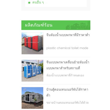
คนอื่น ๆ
ผลิตภัณฑ์ร้อน
จีนห้องน้ำแบบพกพาที่มีราคาต่ำ
plastic chemical toilet made
in China
จีนแบบพกพาเคลื่อนย้ายห้องน้ำ
แบบพกพาสำหรับสถานที่
ก่อสร้าง
ห้องน้ำแบบพกพาที่กำหนดเอง
สำหรับสถานที่ก่อสร้าง
บ้านตู้คอนเทนเนอร์พับได้ราคา
ต่ำ
ขยายบ้านคอนเทนเนอร์พับได้ด้วย
ราคาที่ต่ำ