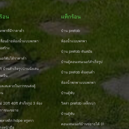
ร้อน
แท็กร้อน
กพาที่มีราคาต่ำ
บ้าน prefab
ื่อนย้ายห้องน้ำแบบพกพา
ห้องน้ำแบบพกพา
่อสร้าง
บ้าน prefab ทันสมัย
นอร์พับได้ราคาต่ำ
บ้านตู้คอนเทนเนอร์สำเร็จรูป
 บ้านสำเร็จรูปบ้านนั่งเล่น
บ้าน prefab ต้นทุนต่ำ
ศจีน
ห้องน้ำพกพาแบบพกพา
และสะดวกในการขนส่งตู้
าน
บ้านตู้พับ
20ft 40ft สำเร็จรูป 3 ห้อง
วิลล่า prefab เหล็กเบา
านภาชนะขยาย
บ้านตู้พับ
านพลาสติก hdpe หรูหรา
คอนเทนเนอร์บ้านขยายได้ 01
างหน้ามือ