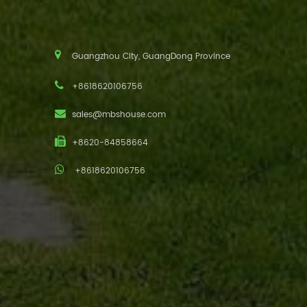
Guangzhou City, GuangDong Province
+8618620106756
sales@mbshouse.com
+8620-84858664
+8618620106756